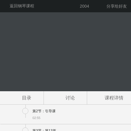
返回钢琴课程
2004
分享给好友
目录
讨论
课程详情
第2节：引导课
02:55
第3节：第13首